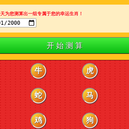
每天为您测算出一组专属于您的幸运生肖！
开 始 测 算
牛
虎
蛇
马
鸡
狗