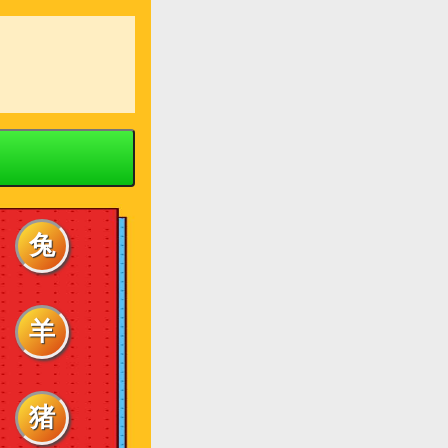
兔
羊
猪