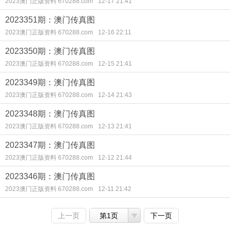
2023澳门正版资料 670288.com
12-17 21:41
2023351期：澳门传真图
2023澳门正版资料 670288.com
12-16 22:11
2023350期：澳门传真图
2023澳门正版资料 670288.com
12-15 21:41
2023349期：澳门传真图
2023澳门正版资料 670288.com
12-14 21:43
2023348期：澳门传真图
2023澳门正版资料 670288.com
12-13 21:41
2023347期：澳门传真图
2023澳门正版资料 670288.com
12-12 21:44
2023346期：澳门传真图
2023澳门正版资料 670288.com
12-11 21:42
上一页
第1页
下一页