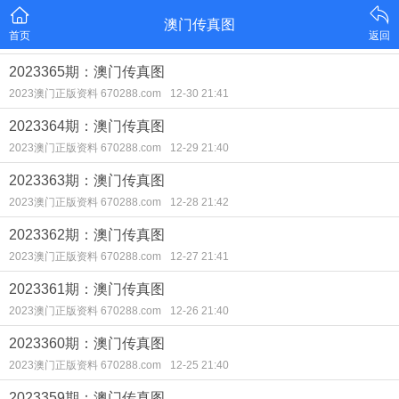
澳门传真图
首页
返回
2023365期：澳门传真图
2023澳门正版资料 670288.com
12-30 21:41
2023364期：澳门传真图
2023澳门正版资料 670288.com
12-29 21:40
2023363期：澳门传真图
2023澳门正版资料 670288.com
12-28 21:42
2023362期：澳门传真图
2023澳门正版资料 670288.com
12-27 21:41
2023361期：澳门传真图
2023澳门正版资料 670288.com
12-26 21:40
2023360期：澳门传真图
2023澳门正版资料 670288.com
12-25 21:40
2023359期：澳门传真图